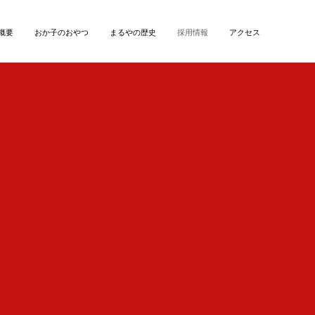
概要
おか子のおやつ
まるやの歴史
採用情報
アクセス