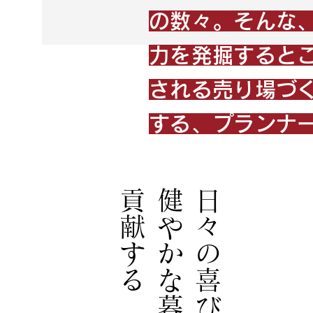
の数々。そんな
力を発掘すると
される売り場づ
する、プランナ
貢献する
に
日
々
の
喜
び
の
創
造
と
健
や
か
な
暮
ら
し